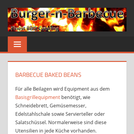
Zum
Inhalt
springen
BURGER-
N-
BARBECUE
BARBECUE BAKED BEANS
Für alle Beilagen wird Equipment aus dem
Basisgrillequipment
benötigt, wie
Schneidebrett, Gemüsemesser,
Edelstahlschale sowie Servierteller oder
Salatschüssel. Normalerweise sind diese
Utensilien in jede Küche vorhanden.