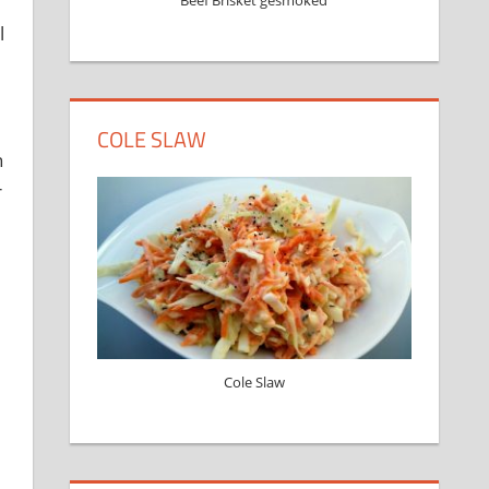
Beef Brisket gesmoked
l
COLE SLAW
n
r
Cole Slaw